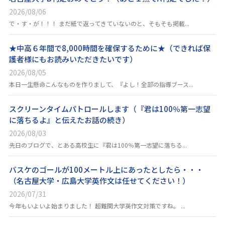
2026/08/06
で・す・が！！！ まだ紙で返ってきていないのと、そもそも掲載...
★中高６年間で8,000時間を確保するために★（できれば保
護者様にもお読みいただきたいです）
2026/08/05
本日一生懸命こんなものを作りまして、『よし！全部の指導ブース...
スクリーンタイムパトロールします（『君は100％第一志望
に落ちるよ』と伝えたお話の続き）
2026/08/03
先日のブログで、とある高校生に『君は100％第一志望に落ちる...
バスケのゴールが100メートル上にあったとしたら・・・
（名古屋大学・広島大学英作文は任せてください！）
2026/07/31
今年もいよいよ始まりました！ 超難関大学英作文対策ですね。 ...