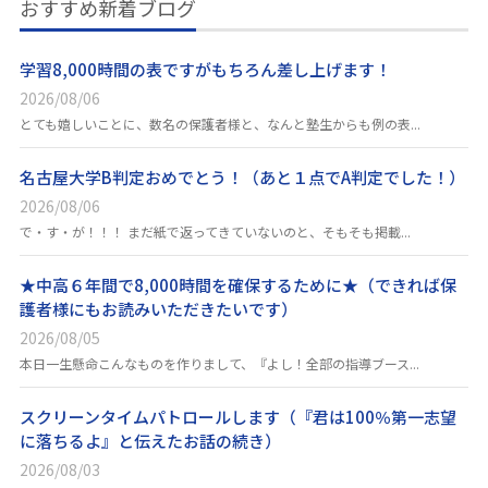
おすすめ新着ブログ
学習8,000時間の表ですがもちろん差し上げます！
2026/08/06
とても嬉しいことに、数名の保護者様と、なんと塾生からも例の表...
名古屋大学B判定おめでとう！（あと１点でA判定でした！）
2026/08/06
で・す・が！！！ まだ紙で返ってきていないのと、そもそも掲載...
★中高６年間で8,000時間を確保するために★（できれば保
護者様にもお読みいただきたいです）
2026/08/05
本日一生懸命こんなものを作りまして、『よし！全部の指導ブース...
スクリーンタイムパトロールします（『君は100％第一志望
に落ちるよ』と伝えたお話の続き）
2026/08/03