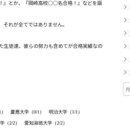
！』とか、『岡崎高校○○名合格！』などを謳
、それが全てではありません。
た生徒達、彼らの努力も含めてが合格実績なの
1
） 慶應大学（
0/1
） 明治大学（
1/1
）
学（
2/2
） 愛知淑徳大学（
2/2
）