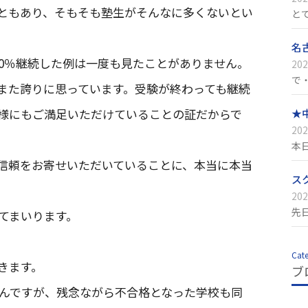
ともあり、そもそも塾生がそんなに多くないとい
と
名
00％継続した例は一度も見たことがありません。
202
で
また誇りに思っています。受験が終わっても継続
様にもご満足いただけていることの証だからで
★
202
本
信頼をお寄せいただいていることに、本当に本当
ス
202
先
てまいります。
Cat
きます。
ブ
んですが、残念ながら不合格となった学校も同