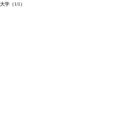
大学（
1/1
）