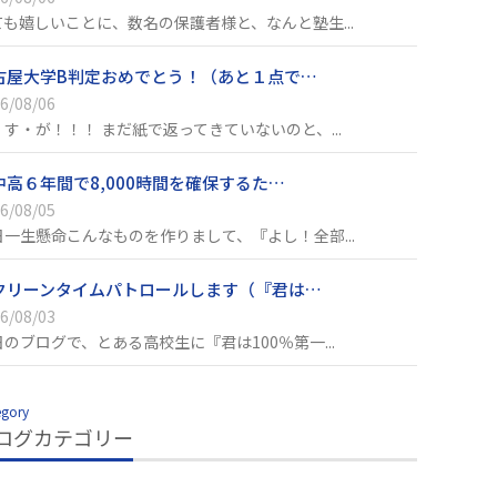
ても嬉しいことに、数名の保護者様と、なんと塾生...
古屋大学B判定おめでとう！（あと１点で…
6/08/06
・す・が！！！ まだ紙で返ってきていないのと、...
中高６年間で8,000時間を確保するた…
6/08/05
日一生懸命こんなものを作りまして、『よし！全部...
クリーンタイムパトロールします（『君は…
6/08/03
日のブログで、とある高校生に『君は100％第一...
egory
ログカテゴリー