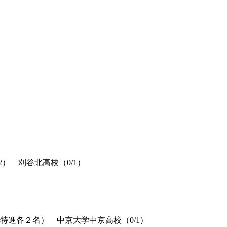
2
） 刈谷北高校（
0/1
）
特進各２名） 中京大学中京高校（
0/1
）