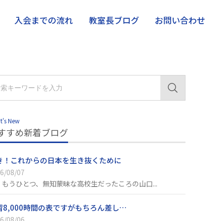
入会までの流れ
教室長ブログ
お問い合わせ
t's New
すすめ新着ブログ
き！これからの日本を生き抜くために
6/08/07
、もうひとつ、無知蒙昧な高校生だったころの山口...
習8,000時間の表ですがもちろん差し…
6/08/06