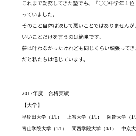
これまで勤務してきた塾でも、『○○中学年１位
っていました。
そのこと自体は決して悪いことではありませんが
いいことだけを言うのは簡単です。
夢は叶わなかったけれども同じくらい頑張ってき
だと私たちは信じています。
2017
年度 合格実績
【大学】
早稲田大学（
1/1
） 上智大学（
1/1
） 防衛大学（
1/
青山学院大学（
1/1
） 関西学院大学（
0/1
） 中京大