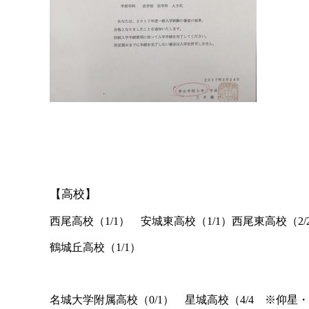
【高校】
西尾高校（
1/1
） 安城東高校（
1/1
）西尾東高校（
2/
鶴城丘高校（
1/1
）
名城大学附属高校（
0/1
） 星城高校（
4/4
※仰星・