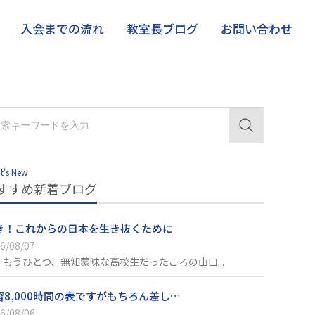
入会までの流れ
教室長ブログ
お問い合わせ
t's New
すすめ新着ブログ
き！これからの日本を生き抜くために
6/08/07
、もうひとつ、無知蒙昧な高校生だったころの山口...
習8,000時間の表ですがもちろん差し…
6/08/06