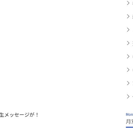
生メッセージが！
Mont
月