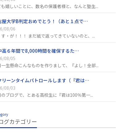
ても嬉しいことに、数名の保護者様と、なんと塾生...
古屋大学B判定おめでとう！（あと１点で…
6/08/06
・す・が！！！ まだ紙で返ってきていないのと、...
中高６年間で8,000時間を確保するた…
6/08/05
日一生懸命こんなものを作りまして、『よし！全部...
クリーンタイムパトロールします（『君は…
6/08/03
日のブログで、とある高校生に『君は100％第一...
egory
ログカテゴリー