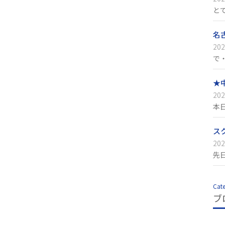
と
名
202
で
★
202
本
ス
202
先
Cat
ブ