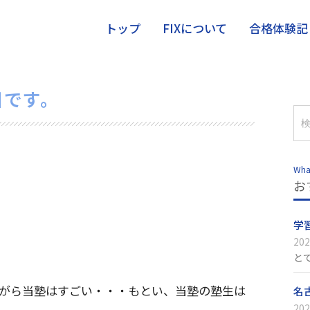
トップ
FIXについて
合格体験記
目です。
Wha
お
学
202
と
がら当塾はすごい・・・もとい、当塾の塾生は
名
202