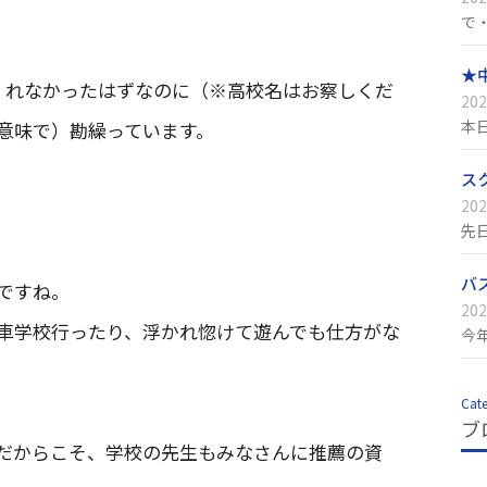
で
★
くれなかったはずなのに（※高校名はお察しくだ
202
本
意味で）勘繰っています。
ス
202
先
バ
ですね。
202
車学校行ったり、浮かれ惚けて遊んでも仕方がな
今
Cat
ブ
だからこそ、学校の先生もみなさんに推薦の資