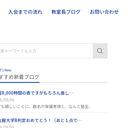
入会までの流れ
教室長ブログ
お問い合わせ
t's New
すすめ新着ブログ
習8,000時間の表ですがもちろん差し…
6/08/06
ても嬉しいことに、数名の保護者様と、なんと塾生...
古屋大学B判定おめでとう！（あと１点で…
6/08/06