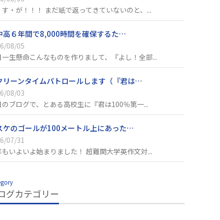
・す・が！！！ まだ紙で返ってきていないのと、...
中高６年間で8,000時間を確保するた…
6/08/05
日一生懸命こんなものを作りまして、『よし！全部...
クリーンタイムパトロールします（『君は…
6/08/03
日のブログで、とある高校生に『君は100％第一...
スケのゴールが100メートル上にあった…
6/07/31
年もいよいよ始まりました！ 超難関大学英作文対...
egory
ログカテゴリー