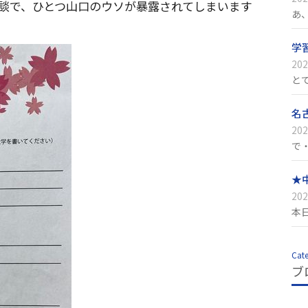
談で、ひとつ山口のウソが暴露されてしまいます
あ
学
202
と
名
202
で
★
202
本
Cat
ブ