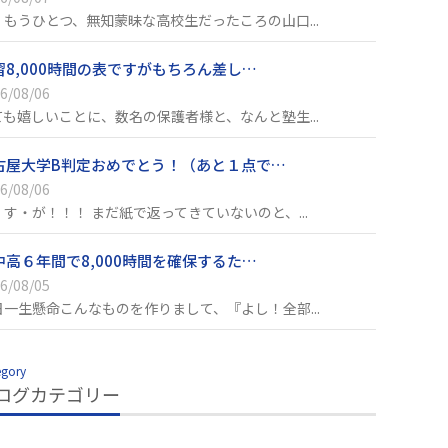
、もうひとつ、無知蒙昧な高校生だったころの山口...
習8,000時間の表ですがもちろん差し…
6/08/06
ても嬉しいことに、数名の保護者様と、なんと塾生...
古屋大学B判定おめでとう！（あと１点で…
6/08/06
・す・が！！！ まだ紙で返ってきていないのと、...
中高６年間で8,000時間を確保するた…
6/08/05
日一生懸命こんなものを作りまして、『よし！全部...
egory
ログカテゴリー