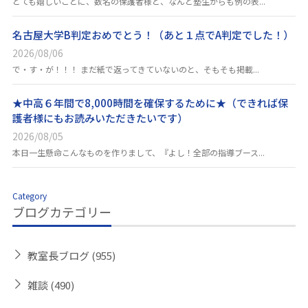
とても嬉しいことに、数名の保護者様と、なんと塾生からも例の表...
名古屋大学B判定おめでとう！（あと１点でA判定でした！）
2026/08/06
で・す・が！！！ まだ紙で返ってきていないのと、そもそも掲載...
★中高６年間で8,000時間を確保するために★（できれば保
護者様にもお読みいただきたいです）
2026/08/05
本日一生懸命こんなものを作りまして、『よし！全部の指導ブース...
Category
ブログカテゴリー
教室長ブログ
(955)
雑談
(490)