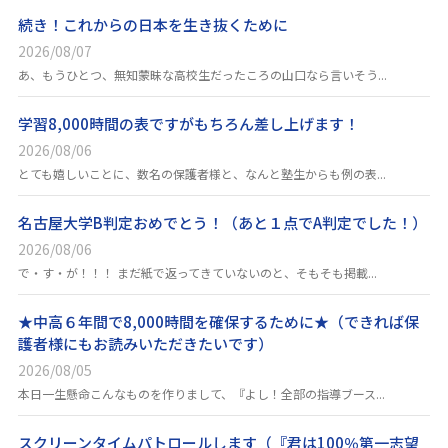
続き！これからの日本を生き抜くために
2026/08/07
あ、もうひとつ、無知蒙昧な高校生だったころの山口なら言いそう...
学習8,000時間の表ですがもちろん差し上げます！
2026/08/06
とても嬉しいことに、数名の保護者様と、なんと塾生からも例の表...
名古屋大学B判定おめでとう！（あと１点でA判定でした！）
2026/08/06
で・す・が！！！ まだ紙で返ってきていないのと、そもそも掲載...
★中高６年間で8,000時間を確保するために★（できれば保
護者様にもお読みいただきたいです）
2026/08/05
本日一生懸命こんなものを作りまして、『よし！全部の指導ブース...
スクリーンタイムパトロールします（『君は100％第一志望