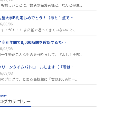
ても嬉しいことに、数名の保護者様と、なんと塾生...
古屋大学B判定おめでとう！（あと１点で…
6/08/06
・す・が！！！ まだ紙で返ってきていないのと、...
中高６年間で8,000時間を確保するた…
6/08/05
日一生懸命こんなものを作りまして、『よし！全部...
クリーンタイムパトロールします（『君は…
6/08/03
日のブログで、とある高校生に『君は100％第一...
egory
ログカテゴリー