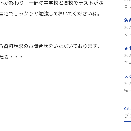
トが終わり、一部の中学校と高校でテストが残
と
自宅でしっかりと勉強しておいてくださいね。
名
202
で
ら資料請求のお問合せをいただいております。
★
202
たら・・・
本
ス
202
先
Cat
ブ