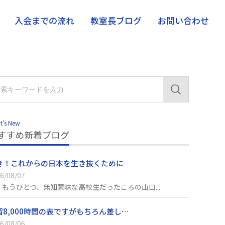
入会までの流れ
教室長ブログ
お問い合わせ
t's New
すすめ新着ブログ
き！これからの日本を生き抜くために
6/08/07
、もうひとつ、無知蒙昧な高校生だったころの山口...
習8,000時間の表ですがもちろん差し…
6/08/06