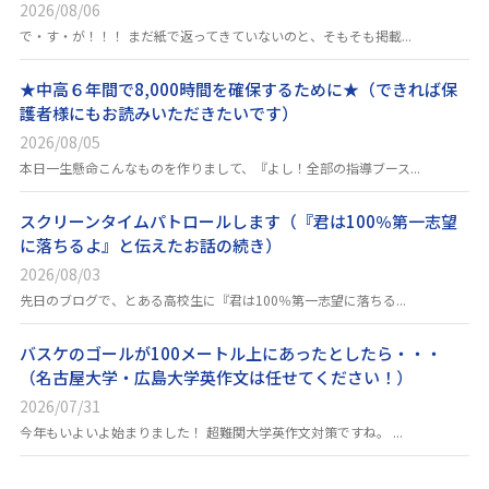
2026/08/06
で・す・が！！！ まだ紙で返ってきていないのと、そもそも掲載...
★中高６年間で8,000時間を確保するために★（できれば保
護者様にもお読みいただきたいです）
2026/08/05
本日一生懸命こんなものを作りまして、『よし！全部の指導ブース...
スクリーンタイムパトロールします（『君は100％第一志望
に落ちるよ』と伝えたお話の続き）
2026/08/03
先日のブログで、とある高校生に『君は100％第一志望に落ちる...
バスケのゴールが100メートル上にあったとしたら・・・
（名古屋大学・広島大学英作文は任せてください！）
2026/07/31
今年もいよいよ始まりました！ 超難関大学英作文対策ですね。 ...