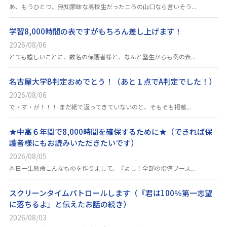
あ、もうひとつ、無知蒙昧な高校生だったころの山口なら言いそう...
学習8,000時間の表ですがもちろん差し上げます！
2026/08/06
とても嬉しいことに、数名の保護者様と、なんと塾生からも例の表...
名古屋大学B判定おめでとう！（あと１点でA判定でした！）
2026/08/06
で・す・が！！！ まだ紙で返ってきていないのと、そもそも掲載...
★中高６年間で8,000時間を確保するために★（できれば保
護者様にもお読みいただきたいです）
2026/08/05
本日一生懸命こんなものを作りまして、『よし！全部の指導ブース...
スクリーンタイムパトロールします（『君は100％第一志望
に落ちるよ』と伝えたお話の続き）
2026/08/03