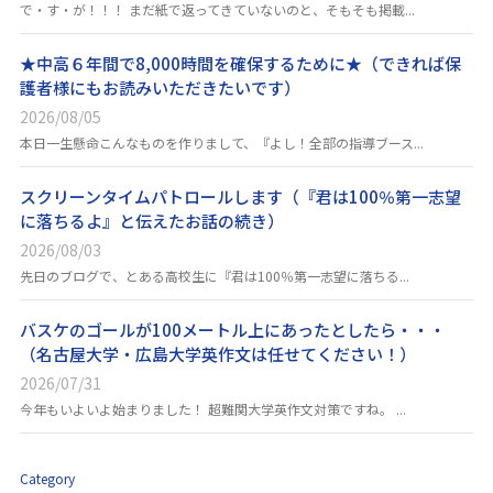
で・す・が！！！ まだ紙で返ってきていないのと、そもそも掲載...
★中高６年間で8,000時間を確保するために★（できれば保
護者様にもお読みいただきたいです）
2026/08/05
本日一生懸命こんなものを作りまして、『よし！全部の指導ブース...
スクリーンタイムパトロールします（『君は100％第一志望
に落ちるよ』と伝えたお話の続き）
2026/08/03
先日のブログで、とある高校生に『君は100％第一志望に落ちる...
バスケのゴールが100メートル上にあったとしたら・・・
（名古屋大学・広島大学英作文は任せてください！）
2026/07/31
今年もいよいよ始まりました！ 超難関大学英作文対策ですね。 ...
Category