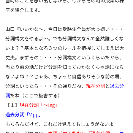
当時のことを思い出しながら、今からその時の授業の様
子を紹介します。
山口『いいかな～、今日は受験生全員が大っ嫌い・・・
分詞構文をやるよ～。でも分詞構文なんて全然難しくな
いよ？？基本となる３つのルールを把握してしまえば大
丈夫。まずその１・・・分詞構文というくらいだから、
当たり前の話だけど分詞を知っておかなくちゃ話になら
ないよね？？じゃあ、ちょっと自信ありそうな前の君、
分詞といったら・・・その通りだね、
現在分詞
と
過去分
詞
だね（ここで板書する）
【１】
現在分詞「～ing」
過去分詞「V.pp」
もちろんだけど、これだけ覚えてもしょうがないよ