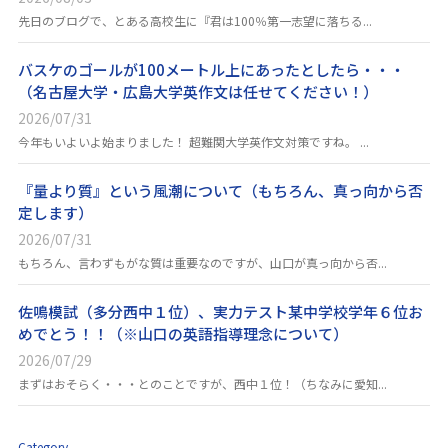
先日のブログで、とある高校生に『君は100％第一志望に落ちる...
バスケのゴールが100メートル上にあったとしたら・・・
（名古屋大学・広島大学英作文は任せてください！）
2026/07/31
今年もいよいよ始まりました！ 超難関大学英作文対策ですね。 ...
『量より質』という風潮について（もちろん、真っ向から否
定します）
2026/07/31
もちろん、言わずもがな質は重要なのですが、山口が真っ向から否...
佐鳴模試（多分西中１位）、実力テスト某中学校学年６位お
めでとう！！（※山口の英語指導理念について）
2026/07/29
まずはおそらく・・・とのことですが、西中１位！（ちなみに愛知...
Category