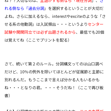
ね？？大切なのは、
主語がする側なら「現在分詞
」、
さ
れる側なら「過去分詞
」を選択するということが大切だ
よね。さらに加えるなら、interestやexciteのような「さ
せる系の他動詞」は入試頻出・・・というより
センター
試験や関関同立では必ず出題されるから
、最低でも20個
は覚えてね（ここでプリントを配る）
さて、続いて第２のルール。分詞構文ってのは山口調べ
だけど、10％の例外を除いてほとんどが従属節と主節に
別れるんだ。もうここまで言えば分かる人もいるかも
ね・・・となりの君。・・・そうだね！（ここで再び板
書）