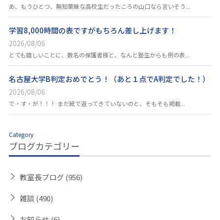
あ、もうひとつ、無知蒙昧な高校生だったころの山口なら言いそう...
学習8,000時間の表ですがもちろん差し上げます！
2026/08/06
とても嬉しいことに、数名の保護者様と、なんと塾生からも例の表...
名古屋大学B判定おめでとう！（あと１点でA判定でした！）
2026/08/06
で・す・が！！！ まだ紙で返ってきていないのと、そもそも掲載...
Category
ブログカテゴリー
教室長ブログ
(956)
雑談
(490)
お知らせ
(6)