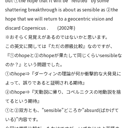
but ①the hope that it will be “refuted” by some
shattering breakthrough is about as sensible as ②the
hope that we will return to a geocentric vision and
discard Copernicus . (2002年)
※おそらく見覚えがあるのではないかと思います。
この英文に関しては『ただの原級比較』なのですが、
『①のhopeと②のhopeが果たして同じくらいsensibleな
のか？』という問題でした。
①のhope⇒『ダーウィンの理論が何か衝撃的な大発見に
よって、誤りであると証明される期待』
②のhope⇒『天動説に帰り、コペルニクスの地動説を捨
てるという期待』
①と②双方とも、”sensible”どころか”absurd(ばかげて
いる)”内容です。