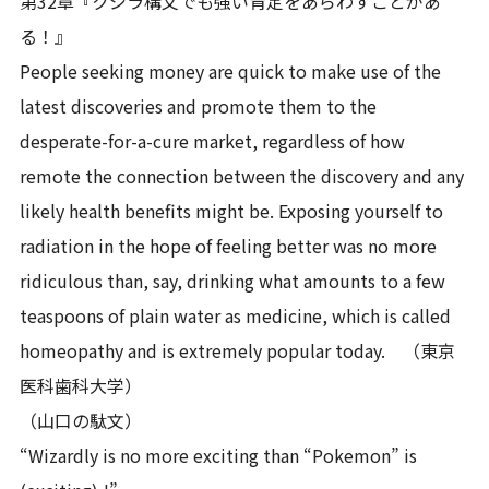
第32章『クジラ構文でも強い肯定をあらわすことがあ
る！』
People seeking money are quick to make use of the
latest discoveries and promote them to the
desperate-for-a-cure market, regardless of how
remote the connection between the discovery and any
likely health benefits might be. Exposing yourself to
radiation in the hope of feeling better was no more
ridiculous than, say, drinking what amounts to a few
teaspoons of plain water as medicine, which is called
homeopathy and is extremely popular today. （東京
医科歯科大学）
（山口の駄文）
“Wizardly is no more exciting than “Pokemon” is