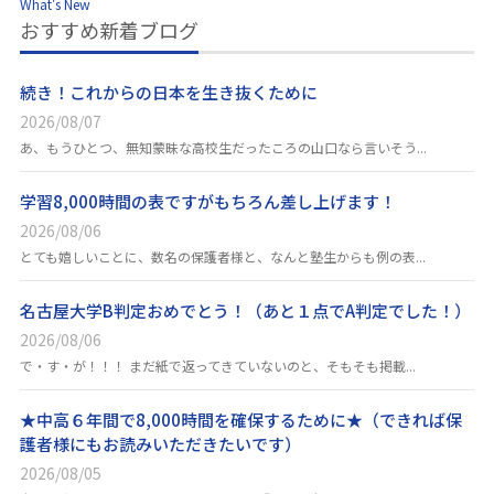
What's New
おすすめ新着ブログ
続き！これからの日本を生き抜くために
2026/08/07
あ、もうひとつ、無知蒙昧な高校生だったころの山口なら言いそう...
学習8,000時間の表ですがもちろん差し上げます！
2026/08/06
とても嬉しいことに、数名の保護者様と、なんと塾生からも例の表...
名古屋大学B判定おめでとう！（あと１点でA判定でした！）
2026/08/06
で・す・が！！！ まだ紙で返ってきていないのと、そもそも掲載...
★中高６年間で8,000時間を確保するために★（できれば保
護者様にもお読みいただきたいです）
2026/08/05