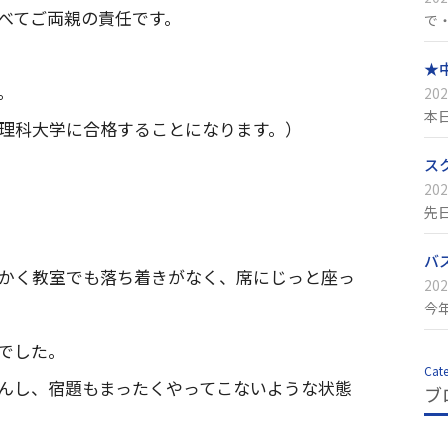
べてご両親の責任です。
で
★
。
202
本
理科大学に合格することになります。）
ス
202
先
バ
かく教室でも落ち着きがなく、席にじっと座っ
202
今
でした。
Cat
んし、宿題もまったくやってこないような状態
ブ