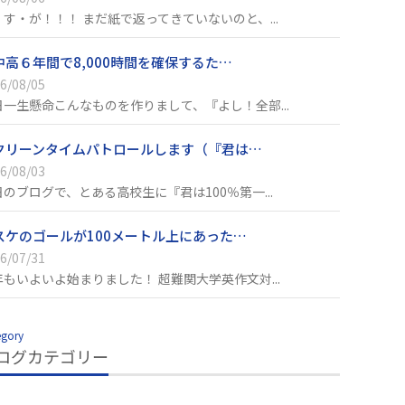
・す・が！！！ まだ紙で返ってきていないのと、...
中高６年間で8,000時間を確保するた…
6/08/05
日一生懸命こんなものを作りまして、『よし！全部...
クリーンタイムパトロールします（『君は…
6/08/03
日のブログで、とある高校生に『君は100％第一...
スケのゴールが100メートル上にあった…
6/07/31
年もいよいよ始まりました！ 超難関大学英作文対...
egory
ログカテゴリー