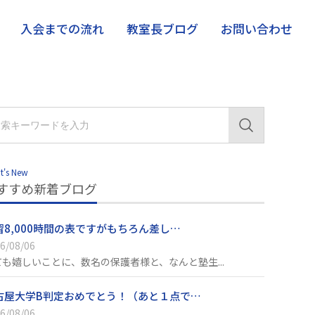
入会までの流れ
教室長ブログ
お問い合わせ
t's New
すすめ新着ブログ
習8,000時間の表ですがもちろん差し…
6/08/06
ても嬉しいことに、数名の保護者様と、なんと塾生...
古屋大学B判定おめでとう！（あと１点で…
6/08/06