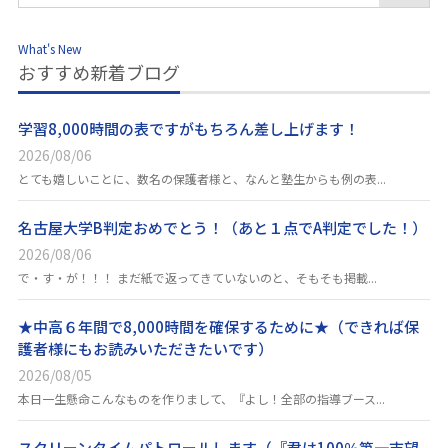
What's New
おすすめ新着ブログ
学習8,000時間の表ですがもちろん差し上げます！
2026/08/06
とても嬉しいことに、数名の保護者様と、なんと塾生からも例の表...
名古屋大学B判定おめでとう！（あと１点でA判定でした！）
2026/08/06
で・す・が！！！ まだ紙で返ってきていないのと、そもそも掲載...
★中高６年間で8,000時間を確保するために★（できれば保
護者様にもお読みいただきたいです）
2026/08/05
本日一生懸命こんなものを作りまして、『よし！全部の指導ブース...
スクリーンタイムパトロールします（『君は100％第一志望