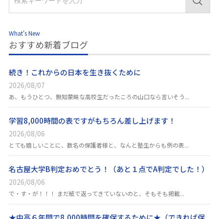
What's New
おすすめ新着ブログ
続き！これからの日本を生き抜くために
2026/08/07
あ、もうひとつ、無知蒙昧な高校生だったころの山口なら言いそう...
学習8,000時間の表ですがもちろん差し上げます！
2026/08/06
とても嬉しいことに、数名の保護者様と、なんと塾生からも例の表...
名古屋大学B判定おめでとう！（あと１点でA判定でした！）
2026/08/06
で・す・が！！！ まだ紙で返ってきていないのと、そもそも掲載...
★中高６年間で8,000時間を確保するために★（できれば保