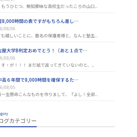
、もうひとつ、無知蒙昧な高校生だったころの山口...
習8,000時間の表ですがもちろん差し…
6/08/06
ても嬉しいことに、数名の保護者様と、なんと塾生...
古屋大学B判定おめでとう！（あと１点で…
6/08/06
・す・が！！！ まだ紙で返ってきていないのと、...
中高６年間で8,000時間を確保するた…
6/08/05
日一生懸命こんなものを作りまして、『よし！全部...
egory
ログカテゴリー