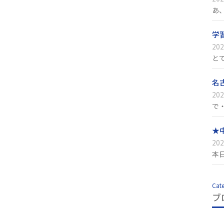
あ
学
202
と
名
202
で
★
202
本
Cat
ブ