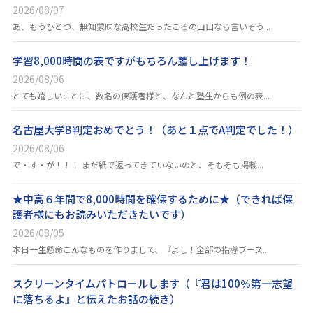
2026/08/07
あ、もうひとつ、無知蒙昧な高校生だったころの山口なら言いそう...
学習8,000時間の表ですがもちろん差し上げます！
2026/08/06
とても嬉しいことに、数名の保護者様と、なんと塾生からも例の表...
名古屋大学B判定おめでとう！（あと１点でA判定でした！）
2026/08/06
で・す・が！！！ まだ紙で返ってきていないのと、そもそも掲載...
★中高６年間で8,000時間を確保するために★（できれば保
護者様にもお読みいただきたいです）
2026/08/05
本日一生懸命こんなものを作りまして、『よし！全部の指導ブース...
スクリーンタイムパトロールします（『君は100％第一志望
に落ちるよ』と伝えたお話の続き）