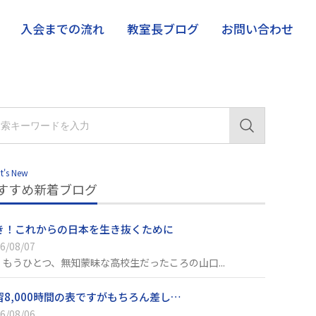
入会までの流れ
教室長ブログ
お問い合わせ
t's New
すすめ新着ブログ
き！これからの日本を生き抜くために
6/08/07
、もうひとつ、無知蒙昧な高校生だったころの山口...
習8,000時間の表ですがもちろん差し…
6/08/06