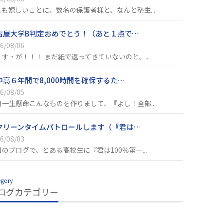
ても嬉しいことに、数名の保護者様と、なんと塾生...
古屋大学B判定おめでとう！（あと１点で…
6/08/06
・す・が！！！ まだ紙で返ってきていないのと、...
中高６年間で8,000時間を確保するた…
6/08/05
日一生懸命こんなものを作りまして、『よし！全部...
クリーンタイムパトロールします（『君は…
6/08/03
日のブログで、とある高校生に『君は100％第一...
egory
ログカテゴリー