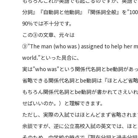
もちろんこれが英語でも起こるのですが、英語で
分詞』『自動詞と他動詞』『関係詞全般』を”10
90％では不十分です。
この③の文章、元々は
③”The man (who was ) assigned to help her mad
world.”といった具合に、
実は”who was”という関係代名詞とbe動詞
省略できる関係代名詞とbe動詞は『ほとんど省
もちろん関係代名詞とbe動詞が書かれてさえい
せばいいのか。）と理解できます。
ただし、実際の入試ではほとんどまず省略されま
余談ですが、逆に公立高校入試の英文では、ほと
そのため、中学校の時点で『現在分詞と過去分詞