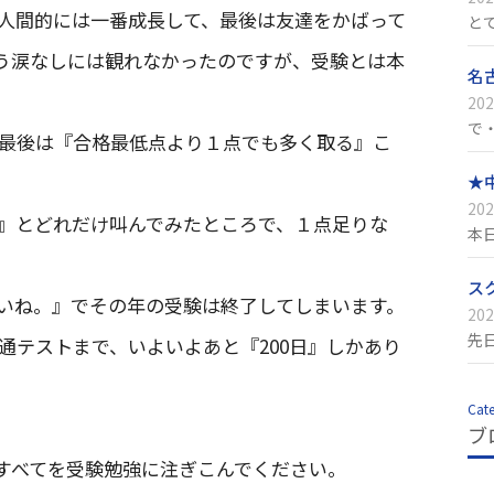
人間的には一番成長して、最後は友達をかばって
と
う涙なしには観れなかったのですが、受験とは本
名
202
で
最後は『合格最低点より１点でも多く取る』こ
★
202
』とどれだけ叫んでみたところで、１点足りな
本
ス
いね。』でその年の受験は終了してしまいます。
202
先
通テストまで、いよいよあと『200日』しかあり
Cat
ブ
すべてを受験勉強に注ぎこんでください。