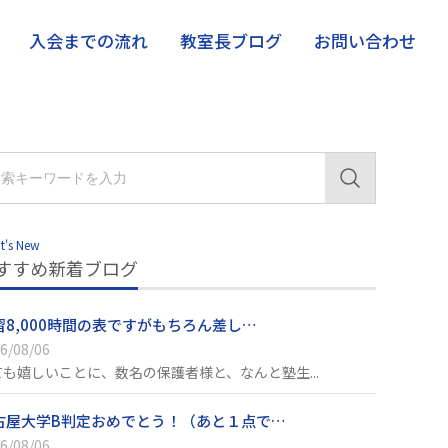
入会までの流れ
教室長ブログ
お問い合わせ
t's New
すすめ新着ブログ
習8,000時間の表ですがもちろん差し…
6/08/06
ても嬉しいことに、数名の保護者様と、なんと塾生...
古屋大学B判定おめでとう！（あと１点で…
6/08/06