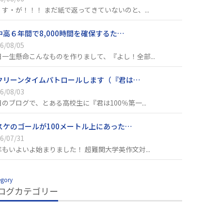
・す・が！！！ まだ紙で返ってきていないのと、...
中高６年間で8,000時間を確保するた…
6/08/05
日一生懸命こんなものを作りまして、『よし！全部...
クリーンタイムパトロールします（『君は…
6/08/03
日のブログで、とある高校生に『君は100％第一...
スケのゴールが100メートル上にあった…
6/07/31
年もいよいよ始まりました！ 超難関大学英作文対...
egory
ログカテゴリー