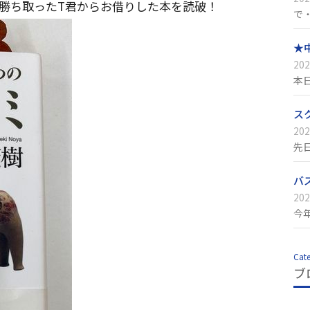
勝ち取ったT君からお借りした本を読破！
で
★
202
本
ス
202
先
バ
202
今
Cat
ブ