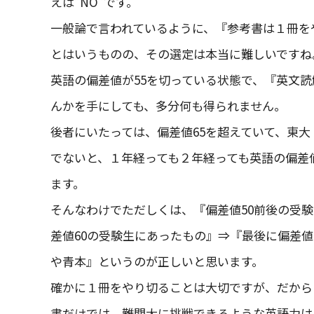
えは”NO”です。
一般論で言われているように、『参考書は１冊を
とはいうものの、その選定は本当に難しいですね
英語の偏差値が55を切っている状態で、『英文
んかを手にしても、多分何も得られません。
後者にいたっては、偏差値65を超えていて、東
でないと、１年経っても２年経っても英語の偏差
ます。
そんなわけでただしくは、『偏差値50前後の受
差値60の受験生にあったもの』⇒『最後に偏差値
や青本』というのが正しいと思います。
確かに１冊をやり切ることは大切ですが、だから
書だけでは、難関大に挑戦できるような英語力は