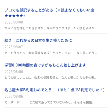
プロでも誤訳することがある（※読まなくてもいい度
★★★★★）
2026/08/08
本当に念を押しておきますが、今回のブログはまったく読む価値が...
続き！これからの日本を生き抜くために
2026/08/07
あ、もうひとつ、無知蒙昧な高校生だったころの山口なら言いそう...
学習8,000時間の表ですがもちろん差し上げます！
2026/08/06
とても嬉しいことに、数名の保護者様と、なんと塾生からも例の表...
名古屋大学B判定おめでとう！（あと１点でA判定でした！）
2026/08/06
で・す・が！！！ まだ紙で返ってきていないのと、そもそも掲載...