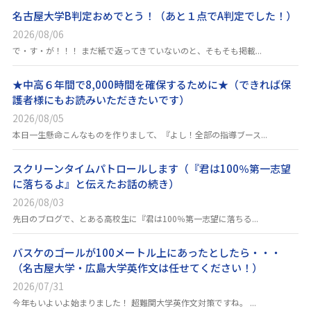
名古屋大学B判定おめでとう！（あと１点でA判定でした！）
2026/08/06
で・す・が！！！ まだ紙で返ってきていないのと、そもそも掲載...
★中高６年間で8,000時間を確保するために★（できれば保
護者様にもお読みいただきたいです）
2026/08/05
本日一生懸命こんなものを作りまして、『よし！全部の指導ブース...
スクリーンタイムパトロールします（『君は100％第一志望
に落ちるよ』と伝えたお話の続き）
2026/08/03
先日のブログで、とある高校生に『君は100％第一志望に落ちる...
バスケのゴールが100メートル上にあったとしたら・・・
（名古屋大学・広島大学英作文は任せてください！）
2026/07/31
今年もいよいよ始まりました！ 超難関大学英作文対策ですね。 ...