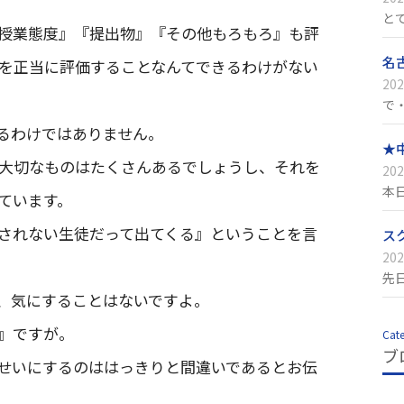
と
授業態度』『提出物』『その他もろもろ』も評
名
を正当に評価することなんてできるわけがない
202
で
るわけではありません。
★
大切なものはたくさんあるでしょうし、それを
202
本
ています。
されない生徒だって出てくる』ということを言
ス
202
先
、気にすることはないですよ。
』ですが。
Cat
ブ
せいにするのははっきりと間違いであるとお伝