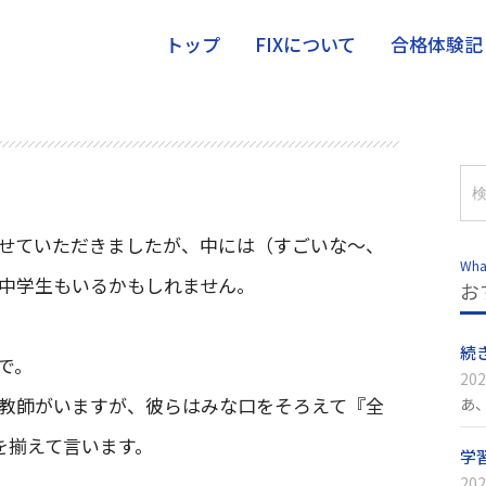
トップ
FIXについて
合格体験記
せていただきましたが、中には（すごいな～、
Wha
中学生もいるかもしれません。
お
続
で。
202
教師がいますが、彼らはみな口をそろえて『全
あ
を揃えて言います。
学
202