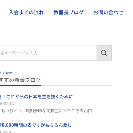
入会までの流れ
教室長ブログ
お問い合わせ
t's New
すすめ新着ブログ
き！これからの日本を生き抜くために
6/08/07
、もうひとつ、無知蒙昧な高校生だったころの山口...
習8,000時間の表ですがもちろん差し…
6/08/06