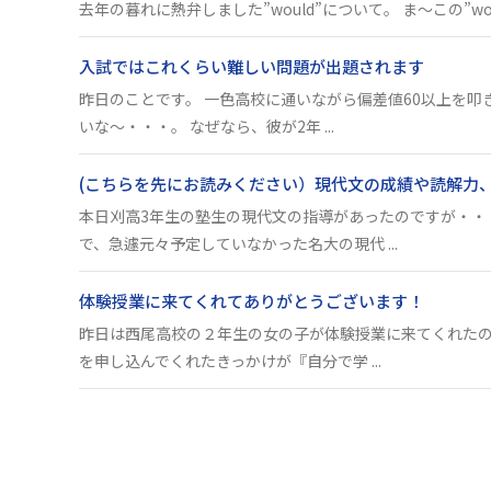
去年の暮れに熱弁しました”would”について。 ま～この”wou
入試ではこれくらい難しい問題が出題されます
昨日のことです。 一色高校に通いながら偏差値60以上を叩
いな～・・・。 なぜなら、彼が2年 ...
(こちらを先にお読みください）現代文の成績や読解力
本日刈高3年生の塾生の現代文の指導があったのですが・・
で、急遽元々予定していなかった名大の現代 ...
体験授業に来てくれてありがとうございます！
昨日は西尾高校の２年生の女の子が体験授業に来てくれた
を申し込んでくれたきっかけが『自分で学 ...