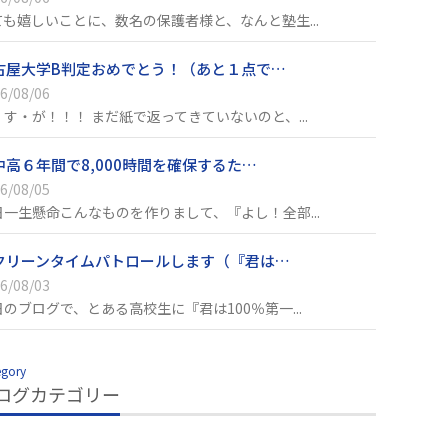
ても嬉しいことに、数名の保護者様と、なんと塾生...
古屋大学B判定おめでとう！（あと１点で…
6/08/06
・す・が！！！ まだ紙で返ってきていないのと、...
中高６年間で8,000時間を確保するた…
6/08/05
日一生懸命こんなものを作りまして、『よし！全部...
クリーンタイムパトロールします（『君は…
6/08/03
日のブログで、とある高校生に『君は100％第一...
egory
ログカテゴリー