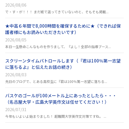
2026/08/06
で・す・が！！！ まだ紙で返ってきていないのと、そもそも掲載...
★中高６年間で8,000時間を確保するために★（できれば保
護者様にもお読みいただきたいです）
2026/08/05
本日一生懸命こんなものを作りまして、『よし！全部の指導ブース...
スクリーンタイムパトロールします（『君は100％第一志望
に落ちるよ』と伝えたお話の続き）
2026/08/03
先日のブログで、とある高校生に『君は100％第一志望に落ちる...
バスケのゴールが100メートル上にあったとしたら・・・
（名古屋大学・広島大学英作文は任せてください！）
2026/07/31
今年もいよいよ始まりました！ 超難関大学英作文対策ですね。 ...