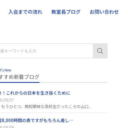
入会までの流れ
教室長ブログ
お問い合わせ
t's New
すすめ新着ブログ
き！これからの日本を生き抜くために
6/08/07
、もうひとつ、無知蒙昧な高校生だったころの山口...
習8,000時間の表ですがもちろん差し…
6/08/06