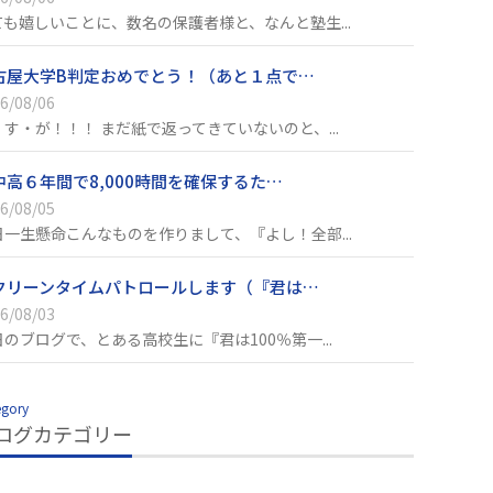
ても嬉しいことに、数名の保護者様と、なんと塾生...
古屋大学B判定おめでとう！（あと１点で…
6/08/06
・す・が！！！ まだ紙で返ってきていないのと、...
中高６年間で8,000時間を確保するた…
6/08/05
日一生懸命こんなものを作りまして、『よし！全部...
クリーンタイムパトロールします（『君は…
6/08/03
日のブログで、とある高校生に『君は100％第一...
egory
ログカテゴリー