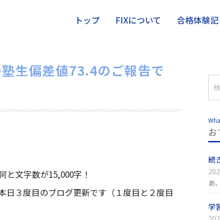
トップ
FIXについて
合格体験記
塾生偏差値73.4のご報告で
Wha
お
続
202
文字数が15,000字！
あ
本日３度目のブログ更新です（１度目と２度目
学
202