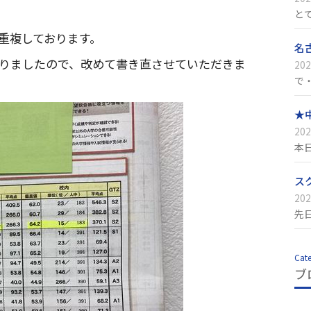
と
重複しております。
名
りましたので、改めて書き直させていただきま
202
で
★
202
本
ス
202
先
Cat
ブ