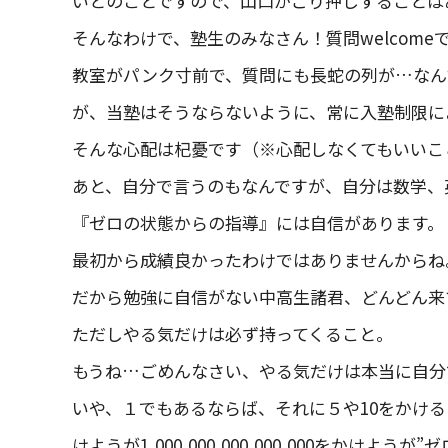
いとのことですので、山口がごり押しすることは
そんなわけで、塾生のみなさん！質問welcome
教室がパンク寸前で、質問にも長蛇の列が…なん
が、当塾はそうならないように、常に入塾制限に
そんな心配は杞憂です（※心配しなくてもいいこ
あと、自分で言うのもなんですが、自分は数学、
『ゼロの状態からの指導』には自信があります。
最初から成績良かったわけではありませんからね
だから勉強に自信がない中高生諸君、どんどん来
ただしやる気だけは必ず持ってくること。
もうね…ごめんなさい、やる気だけは本当に自分
いや、１でもあるならば、それに５や10をかける
けようが1,000,000,000,000,000をかけようが