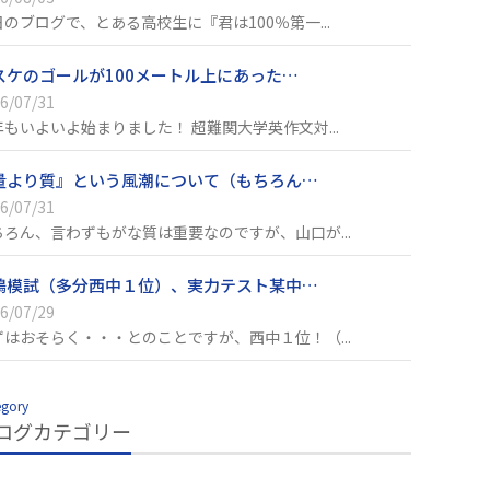
日のブログで、とある高校生に『君は100％第一...
スケのゴールが100メートル上にあった…
6/07/31
年もいよいよ始まりました！ 超難関大学英作文対...
量より質』という風潮について（もちろん…
6/07/31
ちろん、言わずもがな質は重要なのですが、山口が...
鳴模試（多分西中１位）、実力テスト某中…
6/07/29
ずはおそらく・・・とのことですが、西中１位！（...
egory
ログカテゴリー