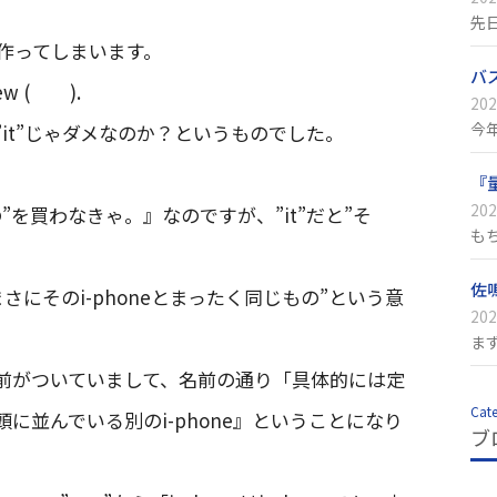
先
作ってしまいます。
バ
 new ( ).
202
今
”it”じゃダメなのか？というものでした。
『
202
の”を買わなきゃ。』なのですが、”it”だと”そ
も
佐
にそのi-phoneとまったく同じもの”という意
202
ま
名前がついていまして、名前の通り「具体的には定
Cat
に並んでいる別のi-phone』ということになり
ブ