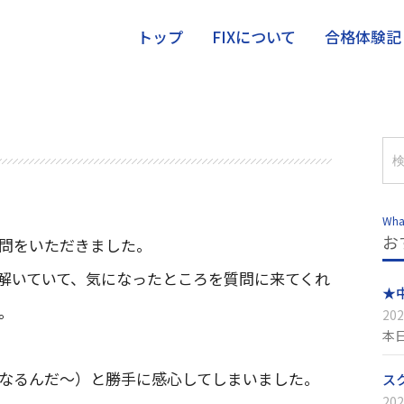
トップ
FIXについて
合格体験記
Wha
お
問をいただきました。
解いていて、気になったところを質問に来てくれ
★
。
202
本
なるんだ～）と勝手に感心してしまいました。
ス
202